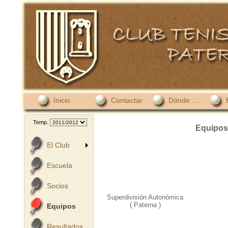
Inicio
Contactar
Dónde ...
Temp.
Equipos
El Club
Escuela
Socios
Superdivisión Autonómica
( Paterna )
Equipos
Resultados