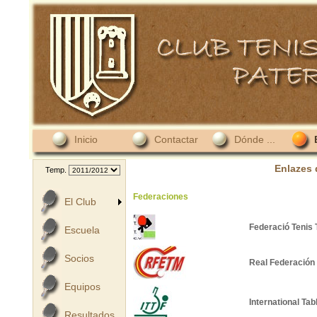
Inicio
Contactar
Dónde ...
Enlazes 
Temp.
Federaciones
El Club
Federació Tenis 
Escuela
Socios
Real Federación
Equipos
International Tab
Resultados