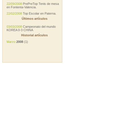
22/09/2008
PrePreTop Tenis de mesa
en Fontenta-Valencia.
22/02/2008
Top Escolar en Paterna.
Últimos artículos
03/03/2008
Campeonato del mundo
KOREA 0-3 CHINA
Historial artículos
Marzo
2008
(1)