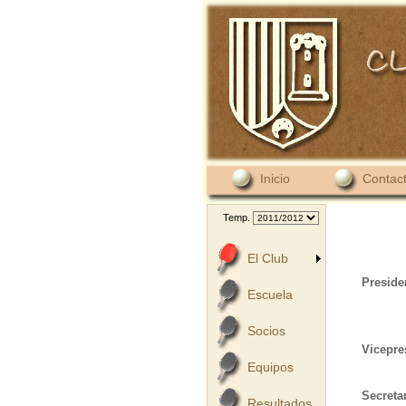
Inicio
Contac
Temp.
El Club
Preside
Escuela
Socios
Vicepre
Equipos
Secretar
Resultados