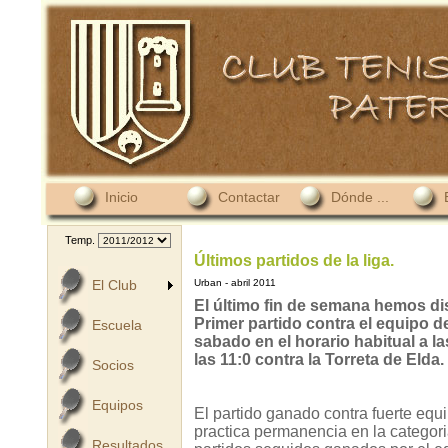
Inicio
Contactar
Dónde ...
Temp.
Últimos partidos de la liga.
El Club
Urban - abril 2011
El último fin de semana hemos dis
Primer partido contra el equipo 
Escuela
sabado en el horario habitual a l
las 11:0 contra la Torreta de Elda.
Socios
Equipos
El partido ganado contra fuerte equ
practica permanencia en la categor
Resultados