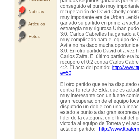
partidos seguidos ganados por el e
conseguido el punto muy important
Noticias
recuperación de David Chelly contra 
muy importante era de Urban Lenkie
ganado su partido en primera vuelt
Articulos
estrategia muy rigurosa Urban pud
3:0. Carlos Cabrelles ha ganado a C
Fotos
muy complicado para el equipo de A
Avila no ha dado mucha oportunida
3:0. En otro partido David otra vez
Carlos Zafra. El último partido era
recupero el 0:2 contra Carlos Cabrel
4:2. El acta del partido:
http://www.
e=50
El otro partido que se ha disputado 
contra Torreta de Elda que es actual 
muy interesante con un fuerte comie
gran recuperacion de el equipo loc
disputado un doble con una alinea
estado a punto a dar gran sorpresa
lider de la categoria en el final del
victoria al equipo de Torreta y el a
acta del partido:
http://www.ttpat