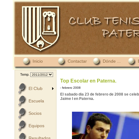
Inicio
Contactar
Dónde ...
Temp.
Top Escolar en Paterna.
El Club
- febrero 2008
El sabado dia 23 de febrero de 2008 se celeb
Jaime I en Paterna.
Escuela
Socios
Equipos
Resultados